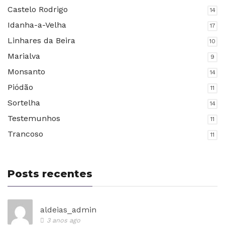
Castelo Rodrigo
14
Idanha-a-Velha
17
Linhares da Beira
10
Marialva
9
Monsanto
14
Piódão
11
Sortelha
14
Testemunhos
11
Trancoso
11
Posts recentes
aldeias_admin
3 anos ago