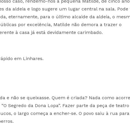
 nosso caso, rendemo-nos à pequena Matilde, de cinco ano
 da aldeia e logo sugere um lugar central na sala. Pode 
ada, eternamente, para o último alcaide da aldeia, o mes
úblicas por excelência, Matilde não demora a trazer o
ferente à casa já está devidamente carimbado.
 rápido em Linhares.
ada e não se queixasse. Quem é criada? Nada como acorre
ao “O Segredo da Dona Lopa”. Fazer parte da peça de teatro
ucos, o largo começa a encher-se. O povo saiu à rua para
berros.