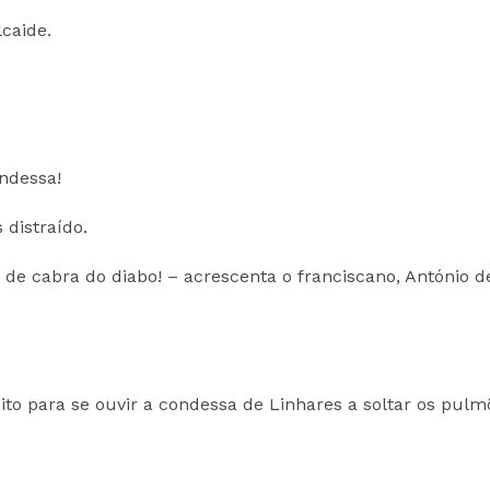
lcaide.
ondessa!
distraído.
 de cabra do diabo! – acrescenta o franciscano, António d
to para se ouvir a condessa de Linhares a soltar os pulm