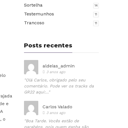
Sortelha
14
Testemunhos
11
Trancoso
11
Posts recentes
aldeias_admin
3 anos ago
elo
"Olá Carlos, obrigado pelo seu
comentário. Pode ver os tracks da
GR22 aqui:..."
rajada
de e
Carlos Valado
 A
3 anos ago
, o
"Boa Tarde. Vocês estão de
parabéns, pois quem ganha são