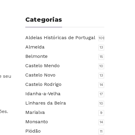
Categorias
Aldeias Históricas de Portugal
109
Almeida
13
Belmonte
15
Castelo Mendo
10
Castelo Novo
e seu
13
Castelo Rodrigo
14
Idanha-a-Velha
17
Linhares da Beira
10
ões.
Marialva
9
Monsanto
14
Piódão
11