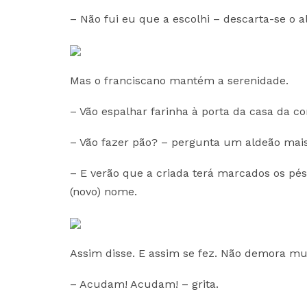
– Não fui eu que a escolhi – descarta-se o a
Mas o franciscano mantém a serenidade.
– Vão espalhar farinha à porta da casa da c
– Vão fazer pão? – pergunta um aldeão mais 
– E verão que a criada terá marcados os pés
(novo) nome.
Assim disse. E assim se fez. Não demora mui
– Acudam! Acudam! – grita.