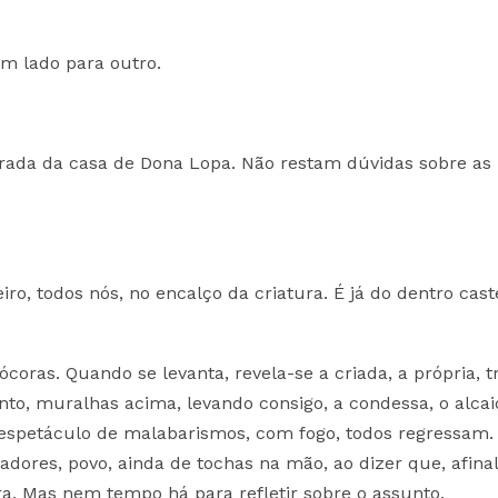
um lado para outro.
rada da casa de Dona Lopa. Não restam dúvidas sobre as
eiro, todos nós, no encalço da criatura. É já do dentro cast
ras. Quando se levanta, revela-se a criada, a própria, t
to, muralhas acima, levando consigo, a condessa, o alcai
espetáculo de malabarismos, com fogo, todos regressam.
adores, povo, ainda de tochas na mão, ao dizer que, afinal
ra. Mas nem tempo há para refletir sobre o assunto.