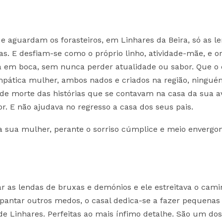
e aguardam os forasteiros, em Linhares da Beira, só as l
as. E desfiam-se como o próprio linho, atividade-mãe, e o
a em boca, sem nunca perder atualidade ou sabor. Que o 
impática mulher, ambos nados e criados na região, ningué
de morte das histórias que se contavam na casa da sua a
ior. E não ajudava no regresso a casa dos seus pais.
 a sua mulher, perante o sorriso cúmplice e meio enverg
r as lendas de bruxas e demónios e ele estreitava o cam
espantar outros medos, o casal dedica-se a fazer pequenas
 de Linhares. Perfeitas ao mais ínfimo detalhe. São um dos