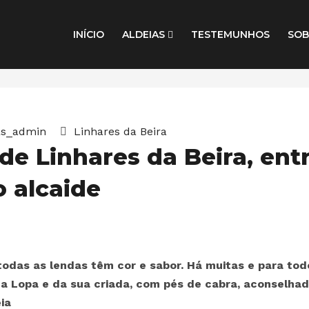
INÍCIO
ALDEIAS
TESTEMUNHOS
SOB
as_admin
Linhares da Beira
 de Linhares da Beira, ent
o alcaide
 todas as lendas têm cor e sabor. Há muitas e para tod
na Lopa e da sua criada, com pés de cabra, aconselhad
ia