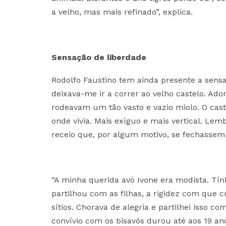
a velho, mas mais refinado”, explica.
Sensação de liberdade
Rodolfo Faustino tem ainda presente a sens
deixava-me ir a correr ao velho castelo. Ad
rodeavam um tão vasto e vazio miolo. O cas
onde vivia. Mais exíguo e mais vertical. L
receio que, por algum motivo, se fechassem a
“A minha querida avó Ivone era modista. T
partilhou com as filhas, a rigidez com que c
sítios. Chorava de alegria e partilhei isso c
convívio com os bisavós durou até aos 19 ano