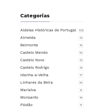
Categorias
Aldeias Históricas de Portugal
109
Almeida
13
Belmonte
15
Castelo Mendo
10
Castelo Novo
13
Castelo Rodrigo
14
Idanha-a-Velha
17
Linhares da Beira
10
Marialva
9
Monsanto
14
Piódão
11