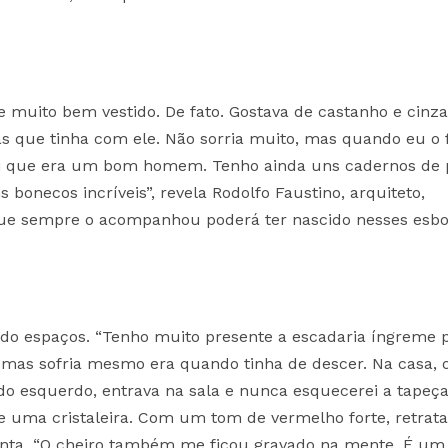
 muito bem vestido. De fato. Gostava de castanho e cinza
s que tinha com ele. Não sorria muito, mas quando eu o 
hei que era um bom homem. Tenho ainda uns cadernos de 
bonecos incríveis”, revela Rodolfo Faustino, arquiteto,
 que sempre o acompanhou poderá ter nascido nesses esb
ndo espaços. “Tenho muito presente a escadaria íngreme 
 mas sofria mesmo era quando tinha de descer. Na casa, 
do esquerdo, entrava na sala e nunca esquecerei a tapeça
e uma cristaleira. Com um tom de vermelho forte, retrat
conta. “O cheiro também me ficou gravado na mente. É um