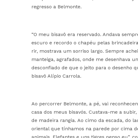
regresso a Belmonte.
“O meu bisavô era reservado. Andava sempre
escuro e recordo o chapéu pelas brincadeira
rir, mostrava um sorriso largo. Sempre ac
manteiga, agrafados, onde me desenhava uns 
desconfiado de que o jeito para o desenho
bisavô Alípio Carrola.
Ao percorrer Belmonte, a pé, vai reconhece
casa dos meus bisavós. Custava-me a subir,
de madeira rangia. Ao cimo da escada, do la
oriental que tínhamos na parede por cima d
animais. Elefantes e uns tigres penso eu”, 