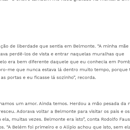
ação de liberdade que sentia em Belmonte. “A minha mãe
orava perdê-los de vista e entrar naquelas muralhas que
telo era bem diferente daquele que eu conhecia em Pomb
embro-me que nunca estava lá dentro muito tempo, porque 
s portas e eu ficasse lá sozinho”, recorda.
ínhamos um amor. Ainda temos. Herdou a mão pesada da 
resceu. Adorava voltar a Belmonte para visitar os pais e o
om ela, muitas vezes. Belmonte era isto”, conta Rodolfo Faus
s. “A Belém foi primeiro e o Alípio achou que isto, sem el