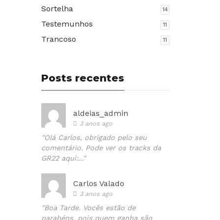
Sortelha
14
Testemunhos
11
Trancoso
11
Posts recentes
aldeias_admin
3 anos ago
"Olá Carlos, obrigado pelo seu
comentário. Pode ver os tracks da
GR22 aqui:..."
Carlos Valado
3 anos ago
"Boa Tarde. Vocês estão de
parabéns, pois quem ganha são