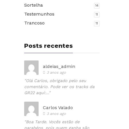
Sortelha
14
Testemunhos
11
Trancoso
11
Posts recentes
aldeias_admin
3 anos ago
"Olá Carlos, obrigado pelo seu
comentário. Pode ver os tracks da
GR22 aqui:..."
Carlos Valado
3 anos ago
"Boa Tarde. Vocês estão de
parabéns, pois quem ganha são