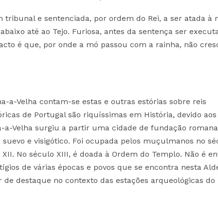
m tribunal e sentenciada, por ordem do Rei, a ser atada à
abaixo até ao Tejo. Furiosa, antes da sentença ser execut
facto é que, por onde a mó passou com a rainha, não cre
a-a-Velha contam-se estas e outras estórias sobre reis
óricas de Portugal são riquíssimas em História, devido aos
ha-a-Velha surgiu a partir uma cidade de fundação romana
o suevo e visigótico. Foi ocupada pelos muçulmanos no sé
o XII. No século XIII, é doada à Ordem do Templo. Não é e
tígios de várias épocas e povos que se encontra nesta Ald
r de destaque no contexto das estações arqueológicas do 