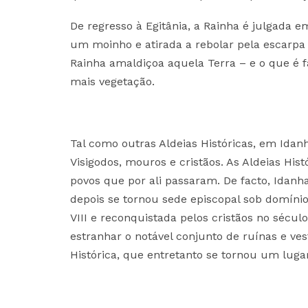
De regresso à Egitânia, a Rainha é julgada e
um moinho e atirada a rebolar pela escarpa 
Rainha amaldiçoa aquela Terra – e o que é 
mais vegetação.
Tal como outras Aldeias Históricas, em Idanh
Visigodos, mouros e cristãos. As Aldeias Hist
povos que por ali passaram. De facto, Idan
depois se tornou sede episcopal sob domíni
VIII e reconquistada pelos cristãos no sécul
estranhar o notável conjunto de ruínas e ves
Histórica, que entretanto se tornou um luga