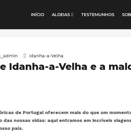
INÍCIO
ALDEIAS
TESTEMUNHOS
SOB
s_admin
Idanha-a-Velha
de Idanha-a-Velha e a mal
istóricas de Portugal oferecem mais do que um moment
o das nossas vidas: aqui entramos em incríveis viagen
osso país.