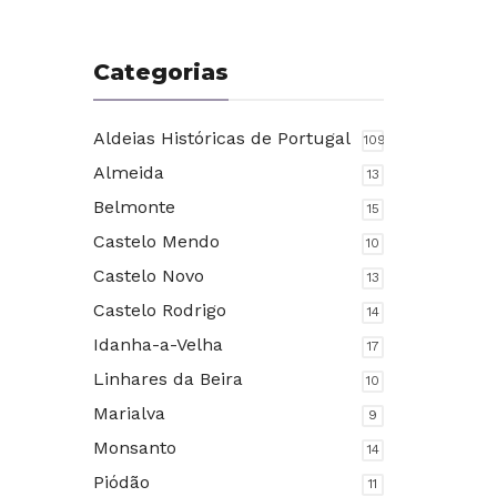
Categorias
Aldeias Históricas de Portugal
109
Almeida
13
Belmonte
15
Castelo Mendo
10
Castelo Novo
13
Castelo Rodrigo
14
Idanha-a-Velha
17
Linhares da Beira
10
Marialva
9
Monsanto
14
Piódão
11