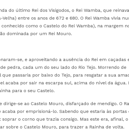
da do último Rei dos Visigodos, o Rei Wamba, que reinav
a-Velha) entre os anos de 672 e 680. O Rei Wamba vivia n
 é conhecido como o Castelo do Rei Wamba), na margem n
então dominada por um Rei Mouro.
naram-se, e aproveitando a ausência do Rei em caçadas 
de pedra, cada um do seu lado do Rio Tejo. Morrendo de
que passaria por baixo do Tejo, para resgatar a sua ama
el acaba por sair na escarpa sul, acima do nível da água
inha para o seu Castelo.
e dirige-se ao Castelo Mouro, disfarçado de mendigo. O R
 acaba por emprisioná-lo. Sabendo que estaria às portas
prar o corno que trazia consigo. Mas este era, afinal, o 
 sobre o Castelo Mouro, para trazer a Rainha de volta.