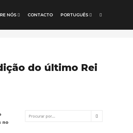
RE NÓS
CONTACTO
PORTUGUÊS
dição do último Rei
o
s no