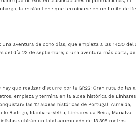
dado que no existen clasificaciones ni puntuaciones, ni
bargo, la misión tiene que terminarse en un límite de t
: una aventura de ocho días, que empieza a las 14:30 del 
al del día 23 de septiembre; o una aventura más corta, de
e hay que realizar discurre por la GR22: Gran ruta de las 
metros, empieza y termina en la aldea histórica de Linhare
conquistar» las 12 aldeas históricas de Portugal: Almeida,
lo Rodrigo, Idanha-a-Velha, Linhares da Beira, Marialva,
ciclistas subirán un total acumulado de 13.398 metros.