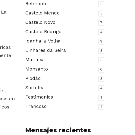
Belmonte
5
 La
Castelo Mendo
3
Castelo Novo
7
Castelo Rodrigo
4
Idanha-a-Velha
9
ricas
Linhares da Beira
3
mente
Marialva
3
Monsanto
6
Piódão
3
Sortelha
4
ón,
Testimonios
1
base en
Trancoso
icos,
4
Mensajes recientes