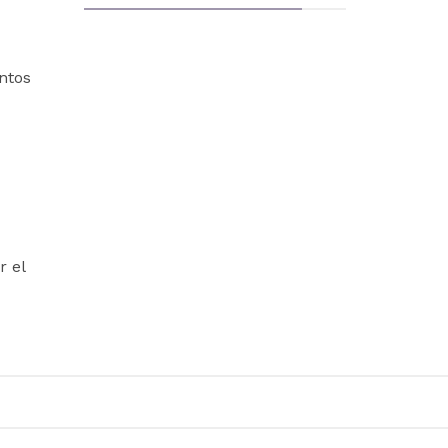
ntos
r el