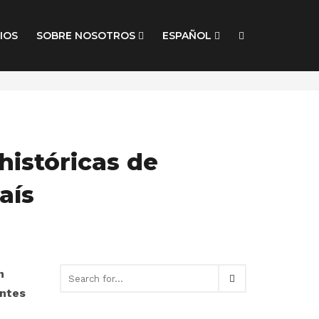
IOS
SOBRE NOSOTROS
ESPAÑOL
 históricas de
aís
n
antes