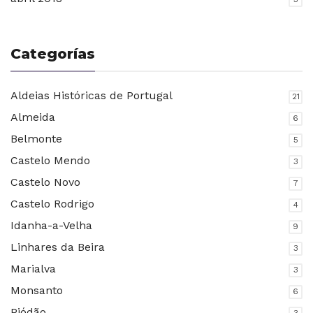
Categorías
Aldeias Históricas de Portugal
21
Almeida
6
Belmonte
5
Castelo Mendo
3
Castelo Novo
7
Castelo Rodrigo
4
Idanha-a-Velha
9
Linhares da Beira
3
Marialva
3
Monsanto
6
Piódão