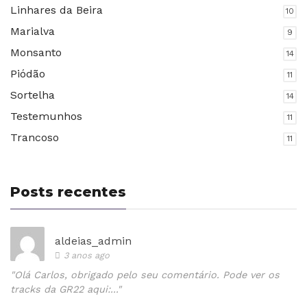
Linhares da Beira
10
Marialva
9
Monsanto
14
Piódão
11
Sortelha
14
Testemunhos
11
Trancoso
11
Posts recentes
aldeias_admin
3 anos ago
"Olá Carlos, obrigado pelo seu comentário. Pode ver os
tracks da GR22 aqui:..."