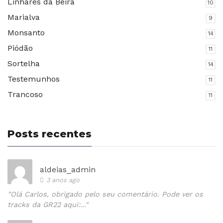
Linhares da Beira
10
Marialva
9
Monsanto
14
Piódão
11
Sortelha
14
Testemunhos
11
Trancoso
11
Posts recentes
aldeias_admin
3 anos ago
"Olá Carlos, obrigado pelo seu comentário. Pode ver os
tracks da GR22 aqui:..."