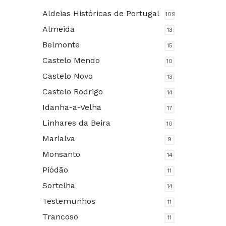
Aldeias Históricas de Portugal
109
Almeida
13
Belmonte
15
Castelo Mendo
10
Castelo Novo
13
Castelo Rodrigo
14
Idanha-a-Velha
17
Linhares da Beira
10
Marialva
9
Monsanto
14
Piódão
11
Sortelha
14
Testemunhos
11
Trancoso
11