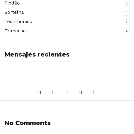
Piódão
3
Sortelha
4
Testimonios
1
Trancoso
4
Mensajes recientes
No Comments