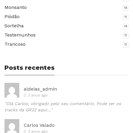
Monsanto
14
Piódão
11
Sortelha
14
Testemunhos
11
Trancoso
11
Posts recentes
aldeias_admin
3 anos ago
"Olá Carlos, obrigado pelo seu comentário. Pode ver os
tracks da GR22 aqui:..."
Carlos Valado
3 anos ago