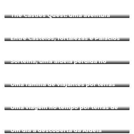
Escrito em Fevereiro 26, 2020 em
Almeida
The Castles Quest: uma aventura
inesquecível
Escrito em Outubro 22, 2019 em
Testemunhos
Entre Castelos, fortalezas e Palácios
de tempos imemoriais
Escrito em Maio 25, 2019 em
Almeida
Sortelha, uma aldeia perdida no
tempo
Escrito em Maio 8, 2019 em
Sortelha
Uma família de viajantes por terras
de Portugal
Escrito em Abril 6, 2019 em
Belmonte
Uma viagem no tempo por terras de
encantar
Escrito em Dezembro 24, 2018 em
Castelo Novo
Um dia à descoberta da Aldeia