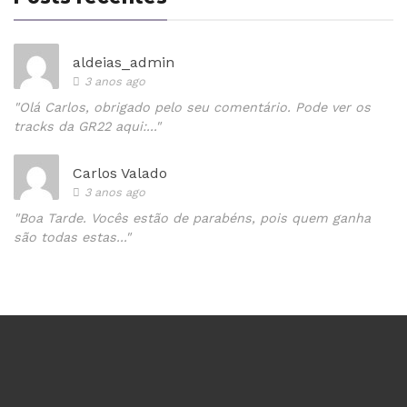
aldeias_admin
3 anos ago
"Olá Carlos, obrigado pelo seu comentário. Pode ver os
tracks da GR22 aqui:..."
Carlos Valado
3 anos ago
"Boa Tarde. Vocês estão de parabéns, pois quem ganha
são todas estas..."