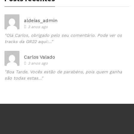
aldeias_admin
3 anos ago
"Olá Carlos, obrigado pelo seu comentário. Pode ver os
tracks da GR22 aqui:..."
Carlos Valado
3 anos ago
"Boa Tarde. Vocês estão de parabéns, pois quem ganha
são todas estas..."