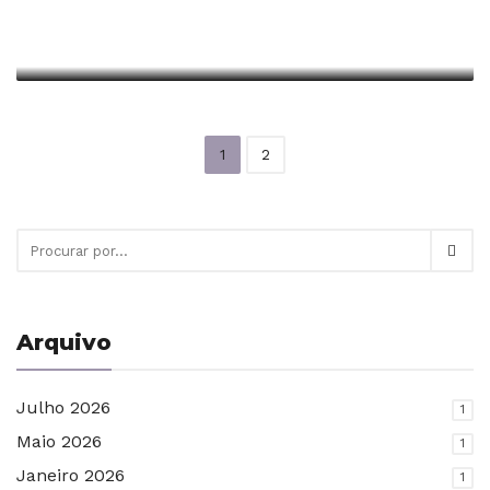
Mãos frias, bom queijo
Escrito em Dezembro 24, 2018 em
Castelo Novo
1
2
Arquivo
Julho 2026
1
Maio 2026
1
Janeiro 2026
1