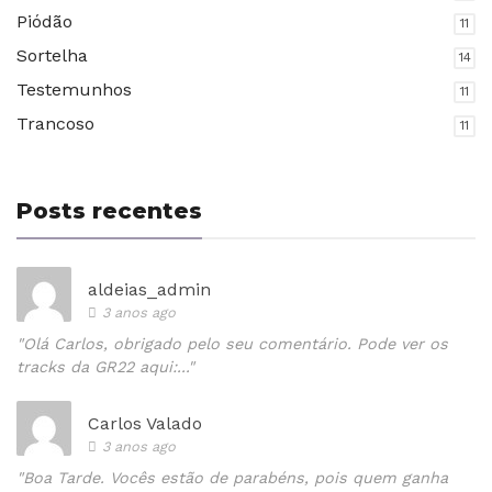
Piódão
11
Sortelha
14
Testemunhos
11
Trancoso
11
Posts recentes
aldeias_admin
3 anos ago
"Olá Carlos, obrigado pelo seu comentário. Pode ver os
tracks da GR22 aqui:..."
Carlos Valado
3 anos ago
"Boa Tarde. Vocês estão de parabéns, pois quem ganha