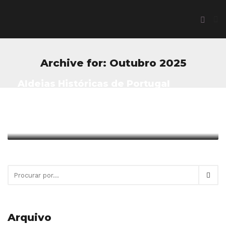
Archive for: Outubro 2025
Aldeias Históricas de Portugal
reforçam posicionamento como
destino cinematográfico
Escrito em Outubro 22, 2025 em
Idanha-a-Velha
Arquivo