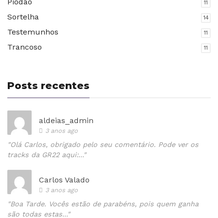
Piódão
11
Sortelha
14
Testemunhos
11
Trancoso
11
Posts recentes
aldeias_admin
3 anos ago
"Olá Carlos, obrigado pelo seu comentário. Pode ver os
tracks da GR22 aqui:..."
Carlos Valado
3 anos ago
"Boa Tarde. Vocês estão de parabéns, pois quem ganha
são todas estas..."