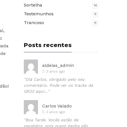
Sortelha
14
Testemunhos
11
Trancoso
11
al,
o
Posts recentes
iada
 de
aldeias_admin
3 anos ago
"Olá Carlos, obrigado pelo seu
comentário. Pode ver os tracks da
dão!
GR22 aqui:..."
Carlos Valado
3 anos ago
"Boa Tarde. Vocês estão de
parabéns, pois quem ganha são