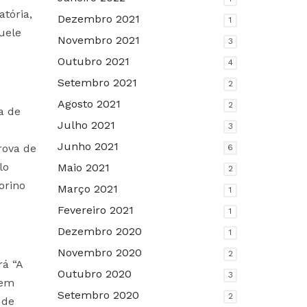
tória,
Dezembro 2021
1
uele
Novembro 2021
3
Outubro 2021
4
Setembro 2021
2
Agosto 2021
2
a de
Julho 2021
3
Junho 2021
rova de
6
lo
Maio 2021
2
orino
Março 2021
1
Fevereiro 2021
1
Dezembro 2020
1
Novembro 2020
2
rá “A
Outubro 2020
3
 em
Setembro 2020
2
 de