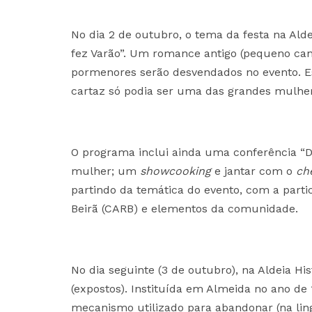
No dia 2 de outubro, o tema da festa na Ald
fez Varão”. Um romance antigo (pequeno cant
pormenores serão desvendados no evento. E
cartaz só podia ser uma das grandes mulhe
O programa inclui ainda uma conferência “Do
mulher; um
showcooking
e jantar com o
ch
partindo da temática do evento, com a partic
Beirã (CARB) e elementos da comunidade.
No dia seguinte (3 de outubro), na Aldeia Hi
(expostos). Instituída em Almeida no ano de 
mecanismo utilizado para abandonar (na lin