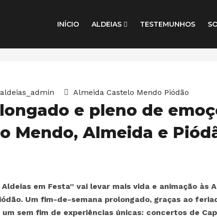
INÍCIO
ALDEIAS
TESTEMUNHOS
S
aldeias_admin
Almeida
Castelo Mendo
Piódão
longado e pleno de emoçõ
elo Mendo, Almeida e Piód
| Aldeias em Festa” vai levar mais vida e animação às A
Piódão. Um fim-de-semana prolongado, graças ao feria
 um sem fim de experiências únicas: concertos de Cap