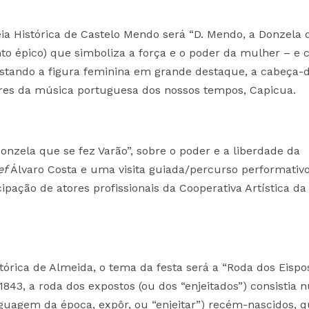
eia Histórica de Castelo Mendo será “D. Mendo, a Donzela 
o épico) que simboliza a força e o poder da mulher – e 
stando a figura feminina em grande destaque, a cabeça-
res da música portuguesa dos nossos tempos, Capicua.
nzela que se fez Varão”, sobre o poder e a liberdade da
ef
Álvaro Costa e uma visita guiada/percurso performativ
ipação de atores profissionais da Cooperativa Artística da
stórica de Almeida, o tema da festa será a “Roda dos Eispo
1843, a roda dos expostos (ou dos “enjeitados”) consistia
guagem da época, expôr, ou “enjeitar”) recém-nascidos, 