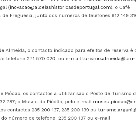
gal (
inovacao@aldeiashistoricasdeportugal.com
), o Café
 de Freguesia, junto dos números de telefones 912 149 31
de Almeida, o contacto indicado para efeitos de reserva é 
de telefone 271 570 020 ou e-mail
turismo.almeida@cm-
de Piódão, os contactos a utilizar são o Posto de Turismo 
732 787; o Museu do Piódão, pelo e-mail
museu.piodao@c
elos contactos 235 200 137, 235 200 139 ou
turismo.argani
és do número de telefone 235 200 137 ou e-mail