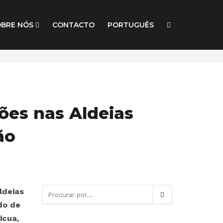
OBRE NÓS
CONTACTO
PORTUGUÊS
es nas Aldeias
ão
ldeias
do de
icua,