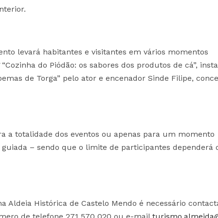
nterior.
to levará habitantes e visitantes em vários momentos
“Cozinha do Piódão: os sabores dos produtos de cá”, inst
emas de Torga” pelo ator e encenador Sinde Filipe, conce
 para a totalidade dos eventos ou apenas para um momento
 guiada – sendo que o limite de participantes dependerá 
na Aldeia Histórica de Castelo Mendo é necessário contact
mero de telefone 271 570 020 ou e-mail
turismo.almeid