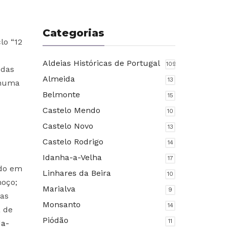
Categorias
lo “12
Aldeias Históricas de Portugal
109
 das
Almeida
13
 numa
Belmonte
15
Castelo Mendo
10
Castelo Novo
13
Castelo Rodrigo
14
Idanha-a-Velha
17
ido em
Linhares da Beira
10
moço;
Marialva
9
nas
Monsanto
14
a de
Piódão
11
da-