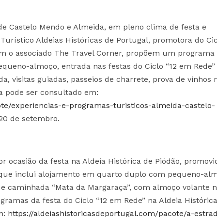
de Castelo Mendo e Almeida, em pleno clima de festa e
urístico Aldeias Históricas de Portugal, promotora do Cic
com o associado The Travel Corner, propõem um programa
pequeno-almoço, entrada nas festas do Ciclo “12 em Rede”
a, visitas guiadas, passeios de charrete, prova de vinhos
a pode ser consultado em:
ote/experiencias-e-programas-turisticos-almeida-castelo-
 20 de setembro.
 ocasião da festa na Aldeia Histórica de Piódão, promov
e que inclui alojamento em quarto duplo com pequeno-al
 e caminhada “Mata da Margaraça”, com almoço volante 
ramas da festa do Ciclo “12 em Rede” na Aldeia Históric
m:
https://aldeiashistoricasdeportugal.com/pacote/a-estra