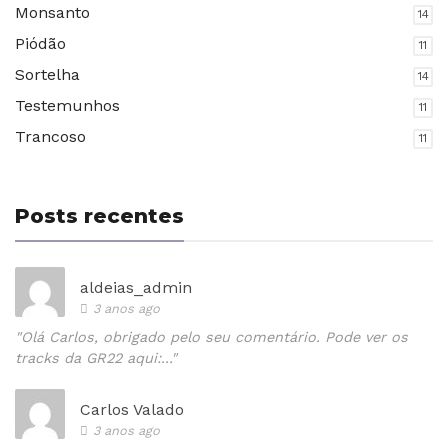
Monsanto
14
Piódão
11
Sortelha
14
Testemunhos
11
Trancoso
11
Posts recentes
aldeias_admin
3 anos ago
"Olá Carlos, obrigado pelo seu comentário. Pode ver os
tracks da GR22 aqui:..."
Carlos Valado
3 anos ago