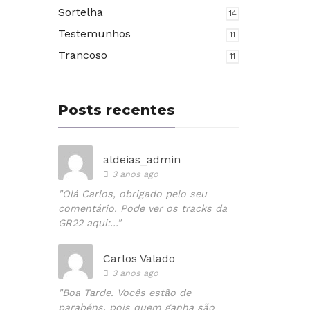
Sortelha
14
Testemunhos
11
Trancoso
11
Posts recentes
aldeias_admin
3 anos ago
"Olá Carlos, obrigado pelo seu
comentário. Pode ver os tracks da
GR22 aqui:..."
Carlos Valado
3 anos ago
"Boa Tarde. Vocês estão de
parabéns, pois quem ganha são