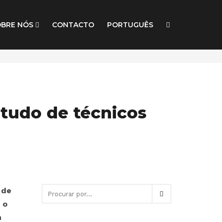
OBRE NÓS
CONTACTO
PORTUGUÊS
studo de técnicos
 de
 o
m