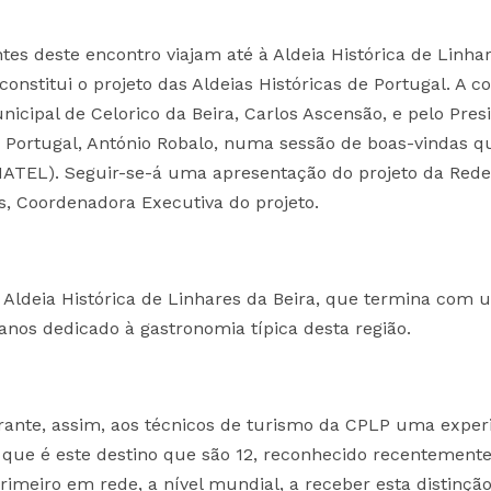
antes deste encontro viajam até à Aldeia Histórica de Linha
onstitui o projeto das Aldeias Históricas de Portugal. A c
icipal de Celorico da Beira, Carlos Ascensão, e pelo Pres
e Portugal, António Robalo, numa sessão de boas-vindas qu
INATEL). Seguir-se-á uma apresentação do projeto da Rede
as, Coordenadora Executiva do projeto.
 Aldeia Histórica de Linhares da Beira, que termina com 
nos dedicado à gastronomia típica desta região.
arante, assim, aos técnicos de turismo da CPLP uma exper
 que é este destino que são 12, reconhecido recentement
meiro em rede, a nível mundial, a receber esta distinção