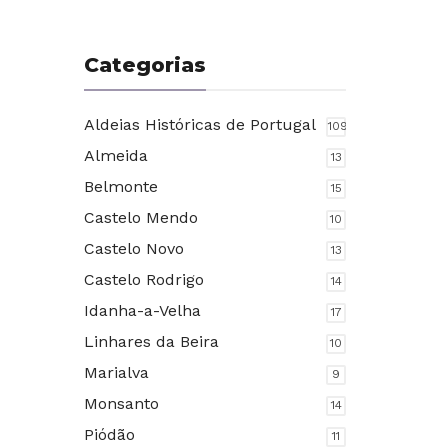
Categorias
Aldeias Históricas de Portugal
109
Almeida
13
Belmonte
15
Castelo Mendo
10
Castelo Novo
13
Castelo Rodrigo
14
Idanha-a-Velha
17
Linhares da Beira
10
Marialva
9
Monsanto
14
Piódão
11