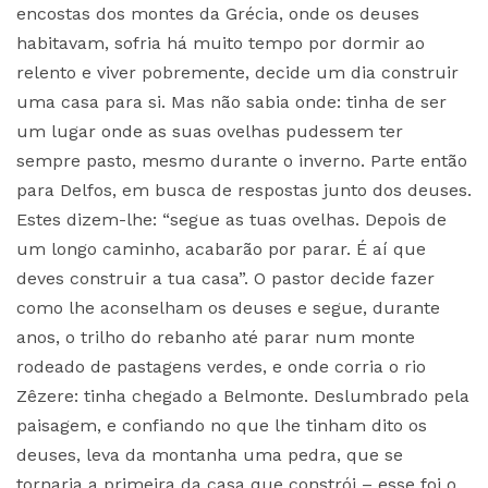
encostas dos montes da Grécia, onde os deuses
habitavam, sofria há muito tempo por dormir ao
relento e viver pobremente, decide um dia construir
uma casa para si. Mas não sabia onde: tinha de ser
um lugar onde as suas ovelhas pudessem ter
sempre pasto, mesmo durante o inverno. Parte então
para Delfos, em busca de respostas junto dos deuses.
Estes dizem-lhe: “segue as tuas ovelhas. Depois de
um longo caminho, acabarão por parar. É aí que
deves construir a tua casa”. O pastor decide fazer
como lhe aconselham os deuses e segue, durante
anos, o trilho do rebanho até parar num monte
rodeado de pastagens verdes, e onde corria o rio
Zêzere: tinha chegado a Belmonte. Deslumbrado pela
paisagem, e confiando no que lhe tinham dito os
deuses, leva da montanha uma pedra, que se
tornaria a primeira da casa que constrói – esse foi o