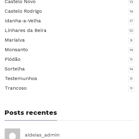
Castelo Novo
13
Castelo Rodrigo
14
Idanha-a-Velha
17
Linhares da Beira
10
Marialva
9
Monsanto
14
Piódão
11
Sortelha
14
Testemunhos
11
Trancoso
11
Posts recentes
aldeias_admin