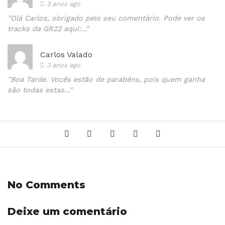
3 anos ago
"Olá Carlos, obrigado pelo seu comentário. Pode ver os
tracks da GR22 aqui:..."
Carlos Valado
3 anos ago
"Boa Tarde. Vocês estão de parabéns, pois quem ganha
são todas estas..."
No Comments
Deixe um comentário