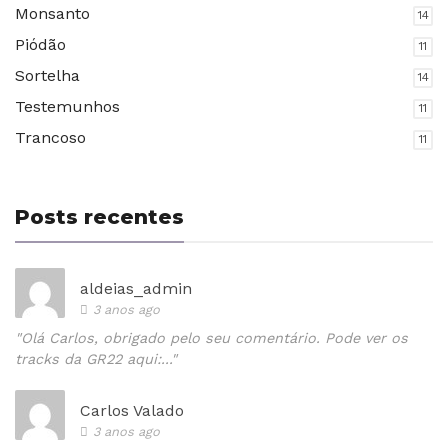
Monsanto
14
Piódão
11
Sortelha
14
Testemunhos
11
Trancoso
11
Posts recentes
aldeias_admin
3 anos ago
"Olá Carlos, obrigado pelo seu comentário. Pode ver os
tracks da GR22 aqui:..."
Carlos Valado
3 anos ago